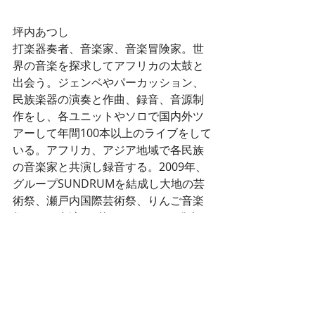
坪内あつし
打楽器奏者、音楽家、音楽冒険家。世
界の音楽を探求してアフリカの太鼓と
出会う。ジェンベやパーカッション、
民族楽器の演奏と作曲、録音、音源制
作をし、各ユニットやソロで国内外ツ
アーして年間100本以上のライブをして
いる。アフリカ、アジア地域で各民族
の音楽家と共演し録音する。2009年、
グループSUNDRUMを結成し大地の芸
術祭、瀬戸内国際芸術祭、りんご音楽
祭などに出演、2枚のアルバムを発表。
2016年から世界の民族音楽と共演する
プロジェクトを始め、アジア、アフリ
カ地域の12ヵ国で現地録音を行い13枚
のアルバムを制作。2017年横浜×台北
アーティストエクスチェンジプログラ