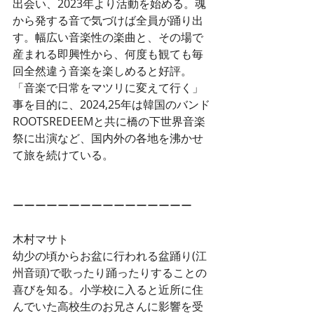
出会い、2023年より活動を始める。魂
から発する音で気づけば全員が踊り出
す。幅広い音楽性の楽曲と、その場で
産まれる即興性から、何度も観ても毎
回全然違う音楽を楽しめると好評。
「音楽で日常をマツリに変えて行く」
事を目的に、2024,25年は韓国のバンド
ROOTSREDEEMと共に橋の下世界音楽
祭に出演など、国内外の各地を沸かせ
て旅を続けている。
ーーーーーーーーーーーーーーーー
木村マサト
幼少の頃からお盆に行われる盆踊り(江
州音頭)で歌ったり踊ったりすることの
喜びを知る。小学校に入ると近所に住
んでいた高校生のお兄さんに影響を受