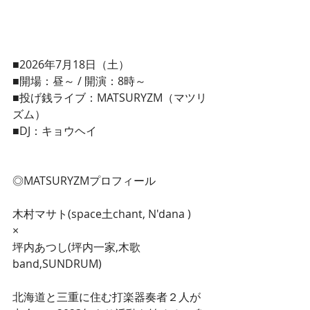
■2026年7月18日（土）
■開場：昼～ / 開演：8時～
■投げ銭ライブ：MATSURYZM（マツリ
ズム）
■DJ：キョウヘイ
◎MATSURYZMプロフィール
木村マサト(space土chant, N'dana )
×
坪内あつし(坪内一家,木歌
band,SUNDRUM)
北海道と三重に住む打楽器奏者２人が