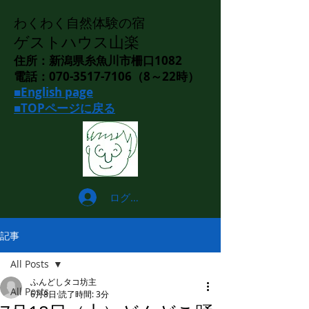
わくわく自然体験の宿
ゲストハウス山楽
住所：新潟県糸魚川市柵口1082
電話：070-3517-7106（8～22時）
■English page
■TOPページに戻る
ログイン
記事
All Posts
ふんどしタコ坊主
All Posts
6月8日
読了時間: 3分