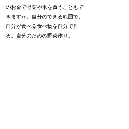
のお金で野菜や米を買うこともで
きますが、自分のできる範囲で、
自分が食べる食べ物を自分で作
る。自分のための野菜作り。
私たちのDNAには、何百年、幾世
代にもわたってご先祖さんが農耕
をして生きてきた記憶がしっかり
と刻まれています。やったことな
くても、私たち全員の身体に、血
に、刻まれています。
だから、「まぁとりあえず、やっ
てみようぜ！」