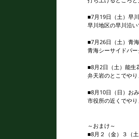
打ち上げるところと
■7月19日（土）早
早川地区の早川沿い
■7月26日（土）青
青海シーサイドパー
■8
月2日（
土
）
能生
弁天岩のとこでやり
■8
月10日（
日
）
お
市役所の近くでやり
～おまけ～
■8月２（金）３（