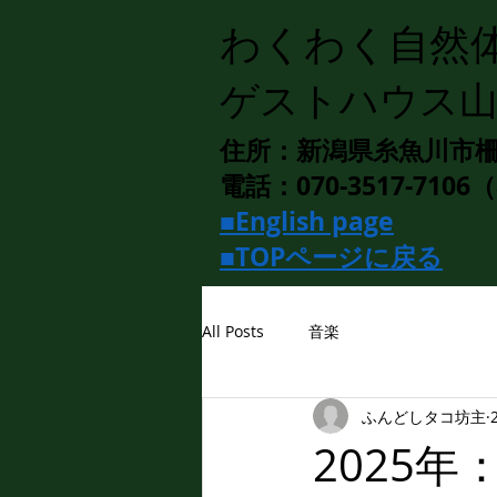
わくわく自然
ゲストハウス
住所：新潟県糸魚川市柵口
電話：070-3517-7106
■English page
■TOPページに戻る
All Posts
音楽
ふんどしタコ坊主
2025